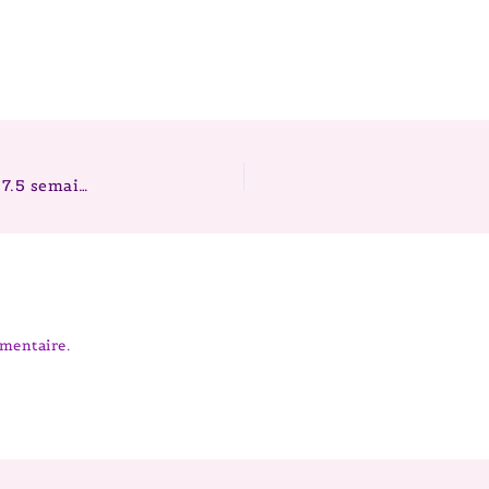
Berger australien > Portée 2025 > Twilight x Zia > 7.5 semaines
mentaire.