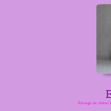
Aller
au
contenu
Elevage de chiens B