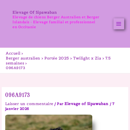
Aller
au
Elevage Of Sipawaban
contenu
Elevage de chiens Berger Australien et Berger
Islandais - Elevage familial et professionnel
en Occitanie
Accueil
Berger australien > Portée 2025 > Twilight x Zia > 7.5
semaines
096A9173
096A9173
Laisser un commentaire
Elevage of Sipawaban
/ Par
/
7
janvier 2026