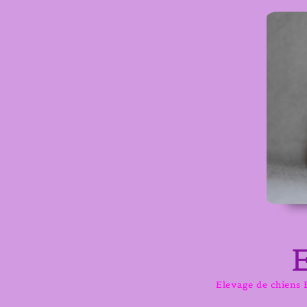
Aller
au
contenu
Elevage de chiens B