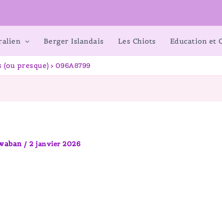
ralien
Berger Islandais
Les Chiots
Education et
s (ou presque)
096A8799
awaban
/
2 janvier 2026