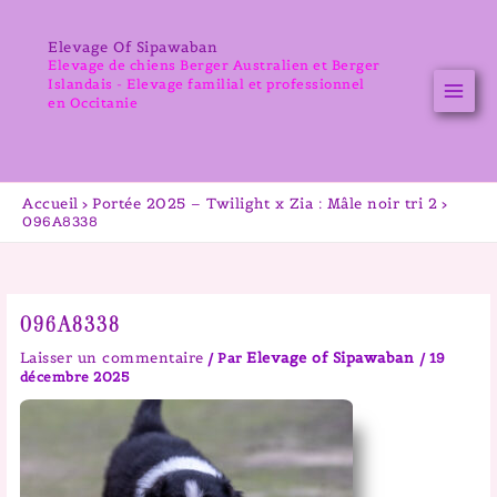
Aller
au
Elevage Of Sipawaban
contenu
Elevage de chiens Berger Australien et Berger
Islandais - Elevage familial et professionnel
en Occitanie
Accueil
Portée 2025 – Twilight x Zia : Mâle noir tri 2
096A8338
096A8338
Laisser un commentaire
Elevage of Sipawaban
/ Par
/
19
décembre 2025