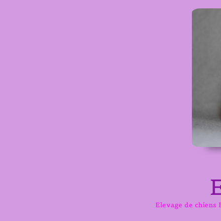
Aller
au
contenu
Elevage de chiens B