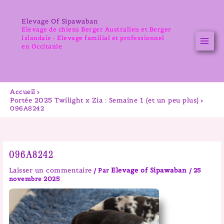
Aller
au
Elevage Of Sipawaban
contenu
Elevage de chiens Berger Australien et Berger
Islandais - Elevage familial et professionnel
en Occitanie
Accueil
Portée 2025 Twilight x Zia : Semaine 1 (et un peu plus)
096A8242
096A8242
Laisser un commentaire
Elevage of Sipawaban
/ Par
/
25
novembre 2025