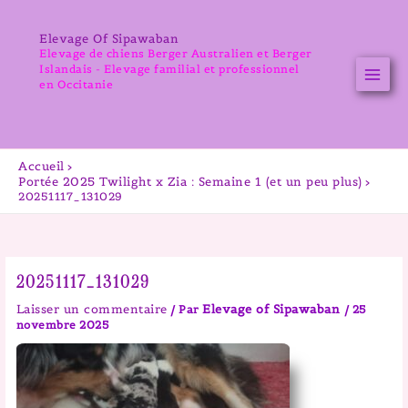
Aller
au
Elevage Of Sipawaban
contenu
Elevage de chiens Berger Australien et Berger
Islandais - Elevage familial et professionnel
en Occitanie
Accueil
Portée 2025 Twilight x Zia : Semaine 1 (et un peu plus)
20251117_131029
20251117_131029
Laisser un commentaire
Elevage of Sipawaban
/ Par
/
25
novembre 2025