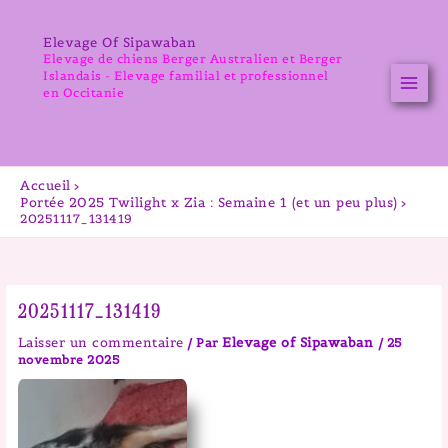
Aller
au
Elevage Of Sipawaban
contenu
Elevage de chiens Berger Australien et Berger
Islandais - Elevage familial et professionnel
en Occitanie
Accueil
Portée 2025 Twilight x Zia : Semaine 1 (et un peu plus)
20251117_131419
20251117_131419
Laisser un commentaire
Elevage of Sipawaban
/ Par
/
25
novembre 2025