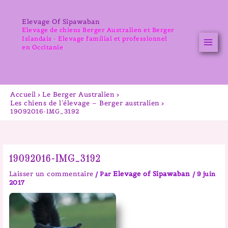
Aller
au
Elevage Of Sipawaban
contenu
Elevage de chiens Berger Australien et Berger
Islandais - Elevage familial et professionnel
en Occitanie
Accueil
Le Berger Australien
Les chiens de l’élevage – Berger australien
19092016-IMG_3192
19092016-IMG_3192
Laisser un commentaire
Elevage of Sipawaban
/ Par
/
9 juin
2017