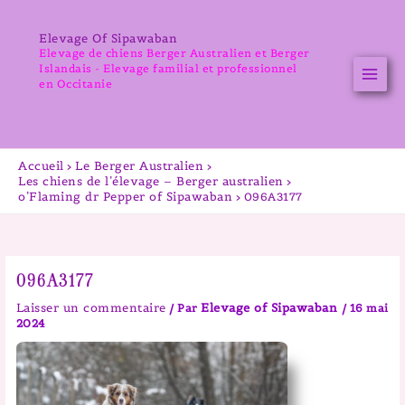
Aller
au
Elevage Of Sipawaban
contenu
Elevage de chiens Berger Australien et Berger
Islandais - Elevage familial et professionnel
en Occitanie
Accueil
Le Berger Australien
Les chiens de l’élevage – Berger australien
o’Flaming dr Pepper of Sipawaban
096A3177
096A3177
Laisser un commentaire
Elevage of Sipawaban
/ Par
/
16 mai
2024