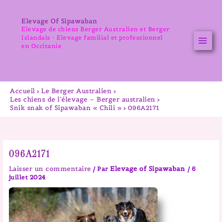
Aller
au
Elevage Of Sipawaban
contenu
Elevage de chiens Berger Australien et Berger
Islandais - Elevage familial et professionnel
en Occitanie
Accueil
Le Berger Australien
Les chiens de l’élevage – Berger australien
Snik snak of Sipawaban « Chili »
096A2171
096A2171
Laisser un commentaire
Elevage of Sipawaban
/ Par
/
6
juillet 2024