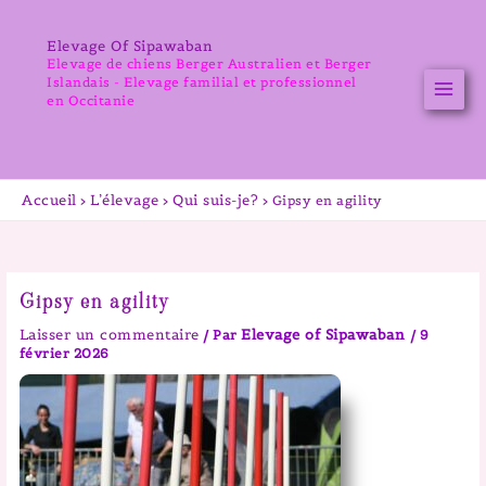
Aller
au
Elevage Of Sipawaban
contenu
Elevage de chiens Berger Australien et Berger
Islandais - Elevage familial et professionnel
en Occitanie
Accueil
L’élevage
Qui suis-je?
Gipsy en agility
Gipsy en agility
Laisser un commentaire
Elevage of Sipawaban
/ Par
/
9
février 2026