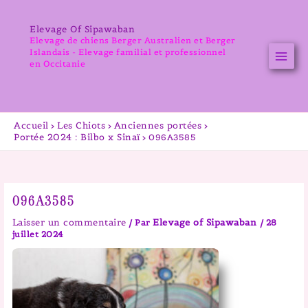
Aller
au
Elevage Of Sipawaban
contenu
Elevage de chiens Berger Australien et Berger
Islandais - Elevage familial et professionnel
en Occitanie
Accueil
Les Chiots
Anciennes portées
Portée 2024 : Bilbo x Sinaï
096A3585
096A3585
Laisser un commentaire
Elevage of Sipawaban
/ Par
/
28
juillet 2024