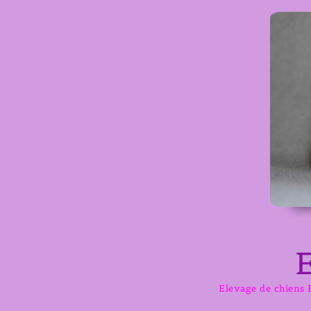
Aller
au
contenu
Elevage de chiens B