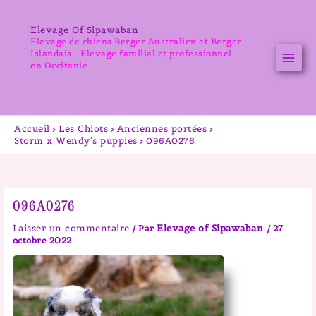
Aller
au
Elevage Of Sipawaban
contenu
Elevage de chiens Berger Australien et Berger
Islandais - Elevage familial et professionnel
en Occitanie
Accueil
Les Chiots
Anciennes portées
Storm x Wendy’s puppies
096A0276
096A0276
Laisser un commentaire
Elevage of Sipawaban
/ Par
/
27
octobre 2022