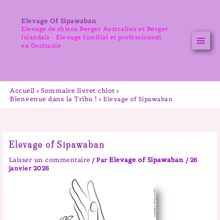
Aller
au
Elevage Of Sipawaban
contenu
Elevage de chiens Berger Australien et Berger
Islandais - Elevage familial et professionnel
en Occitanie
Accueil
Sommaire livret chiot
Bienvenue dans la Tribu !
Elevage of Sipawaban
Elevage of Sipawaban
Laisser un commentaire
Elevage of Sipawaban
/ Par
/
26
janvier 2026