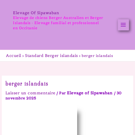
Aller
au
Elevage Of Sipawaban
contenu
Elevage de chiens Berger Australien et Berger
Islandais - Elevage familial et professionnel
en Occitanie
Accueil
Standard Berger islandais
berger islandais
berger islandais
Laisser un commentaire
Elevage of Sipawaban
/ Par
/
30
novembre 2025