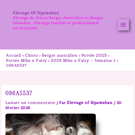
Aller
au
Elevage Of Sipawaban
contenu
Elevage de chiens Berger Australien et Berger
Islandais - Elevage familial et professionnel
en Occitanie
Accueil
Chiots
Berger australien
Portée 2025
Portée Mike x Fairy
2025 Mike x Fairy – Semaine 1
096A5537
096A5537
Laisser un commentaire
Elevage of Sipawaban
/ Par
/
20
février 2025