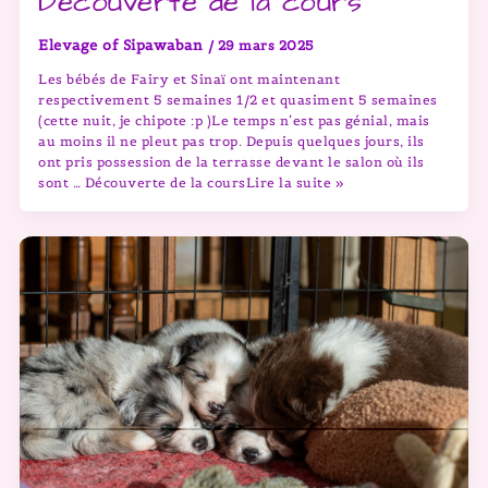
Découverte de la cours
Elevage of Sipawaban
/
29 mars 2025
Les bébés de Fairy et Sinaï ont maintenant
respectivement 5 semaines 1/2 et quasiment 5 semaines
(cette nuit, je chipote :p )Le temps n’est pas génial, mais
au moins il ne pleut pas trop. Depuis quelques jours, ils
ont pris possession de la terrasse devant le salon où ils
sont … Découverte de la coursLire la suite »