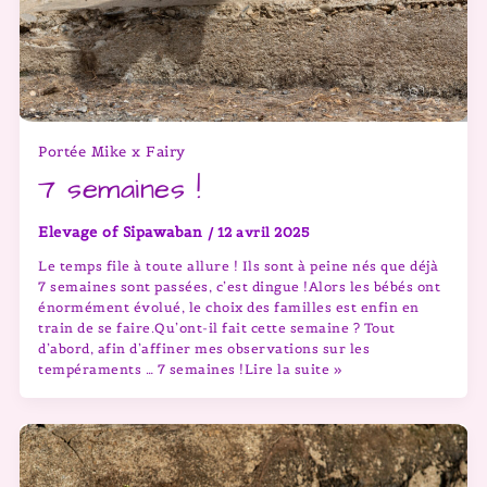
Portée Mike x Fairy
7 semaines !
Elevage of Sipawaban
/
12 avril 2025
Le temps file à toute allure ! Ils sont à peine nés que déjà
7 semaines sont passées, c’est dingue !Alors les bébés ont
énormément évolué, le choix des familles est enfin en
train de se faire.Qu’ont-il fait cette semaine ? Tout
d’abord, afin d’affiner mes observations sur les
tempéraments … 7 semaines !Lire la suite »