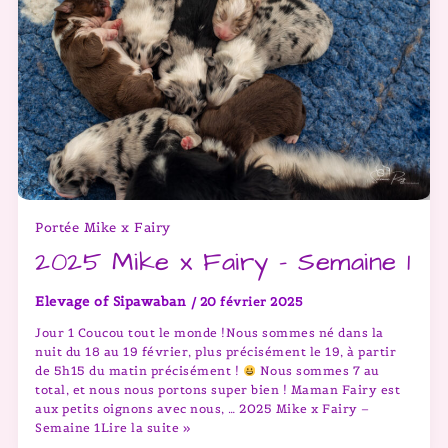
Portée Mike x Fairy
2025 Mike x Fairy – Semaine 1
Elevage of Sipawaban
/
20 février 2025
Jour 1 Coucou tout le monde !Nous sommes né dans la
nuit du 18 au 19 février, plus précisément le 19, à partir
de 5h15 du matin précisément !
Nous sommes 7 au
total, et nous nous portons super bien ! Maman Fairy est
aux petits oignons avec nous, … 2025 Mike x Fairy –
Semaine 1Lire la suite »