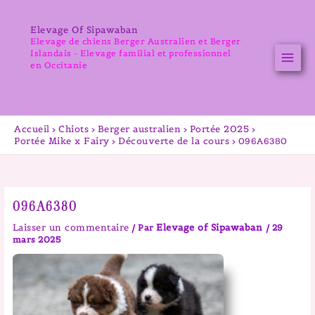
Aller
au
Elevage Of Sipawaban
contenu
Elevage de chiens Berger Australien et Berger
Islandais - Elevage familial et professionnel
en Occitanie
Accueil
Chiots
Berger australien
Portée 2025
Portée Mike x Fairy
Découverte de la cours
096A6380
096A6380
Laisser un commentaire
Elevage of Sipawaban
/ Par
/
29
mars 2025