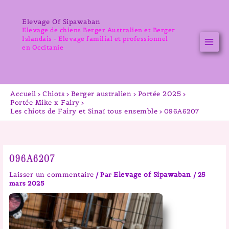
Aller
au
Elevage Of Sipawaban
contenu
Elevage de chiens Berger Australien et Berger
Islandais - Elevage familial et professionnel
en Occitanie
Accueil
Chiots
Berger australien
Portée 2025
Portée Mike x Fairy
Les chiots de Fairy et Sinaï tous ensemble
096A6207
096A6207
Laisser un commentaire
Elevage of Sipawaban
/ Par
/
25
mars 2025