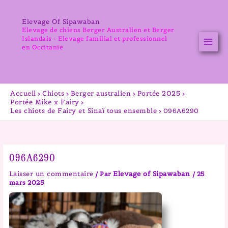
Aller
au
Elevage Of Sipawaban
contenu
Elevage de chiens Berger Australien et Berger
Islandais - Elevage familial et professionnel
en Occitanie
Accueil
Chiots
Berger australien
Portée 2025
Portée Mike x Fairy
Les chiots de Fairy et Sinaï tous ensemble
096A6290
096A6290
Laisser un commentaire
Elevage of Sipawaban
/ Par
/
25
mars 2025